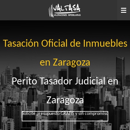
Ir
al
contenido
principal
Tasación Oficial de Inmuebles
en Zaragoza
Perito Tasador Judicial en
Zaragoza
Solicite presupuesto GRATIS y sin compromiso