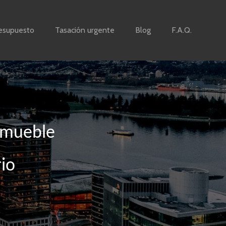
esupuesto
Tasación urgente
Blog
F.A.Q.
inmueble
rio