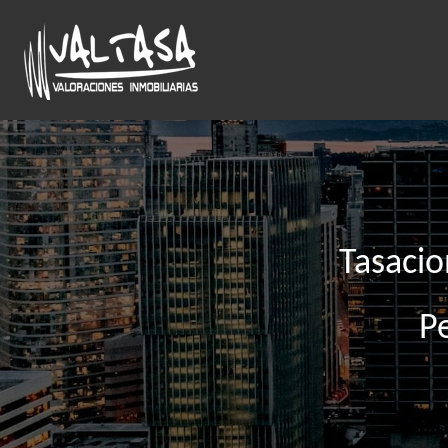
Ir
al
contenido
principal
Tasacio
Pe