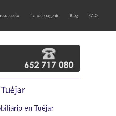
resupuesto
Tasación urgente
Blog
F.A.Q.
 Tuéjar
biliario en Tuéjar