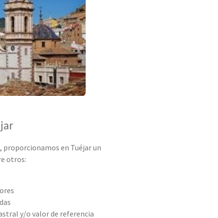
jar
s, proporcionamos en Tuéjar un
e otros:
dores
udas
astral y/o valor de referencia