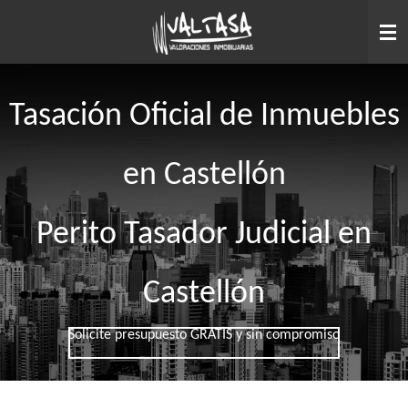
Ir
al
contenido
principal
Tasación Oficial de Inmuebles
en Castellón
Perito Tasador Judicial en
Castellón
Solicite presupuesto GRATIS y sin compromiso