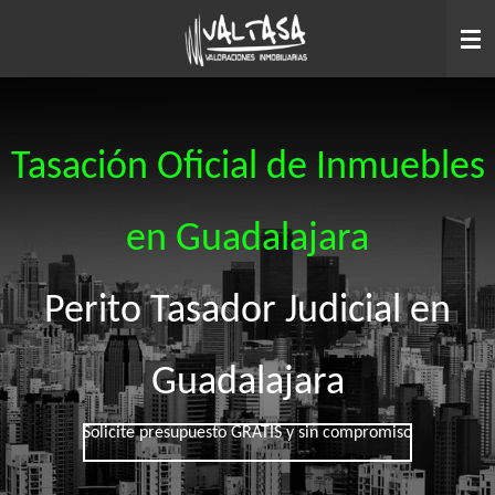
Ir
al
contenido
principal
Tasación Oficial de Inmuebles
en Guadalajara
Perito Tasador Judicial en
Guadalajara
Solicite presupuesto GRATIS y sin compromiso