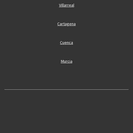
Villarreal
Cartagena
Cuenca
Murcia
Oliva
Cobertura
Oropesa