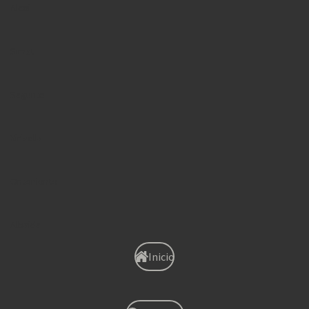
Alcoi
Simat
Sagunto
Xirivella
Onteniente
Albaida
Inicio