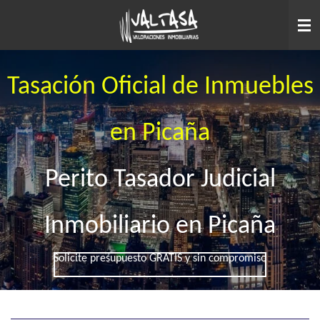
Ir
al
contenido
principal
Tasación Oficial de Inmuebles
en Picaña
Perito Tasador Judicial
Inmobiliario en Picaña
Solicite presupuesto GRATIS y sin compromiso