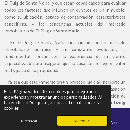
El Puig de Santa María, y que están capacitados para evaluar
todos los factores que influyen en el valor de un inmueble,
como su ubicación, estado de conservación, características
específicas, y las tendencias actuales del mercado
inmobiliario de El Puig de Santa María.
En El Puig de Santa María, una ciudad con un mercado
inmobiliario dinámico y en constante evolución, es
fundamental contar con la experiencia de un perito
especializado para asegurar que la tasación refleje el valor
real y justo de la propiedad.
Ya sea que esté inmerso en un proceso judicial, necesite un
informe pericial para una herencia, o busque una tasación
Esta Página web utiliza cookies para mejorar tu
para garantizar un precio adecuado en una transacción de
experiencia y mostrar anuncios personalizados. Al
hacer clic en "Aceptar", aceptas el uso de todas las
compra-venta, una
tasación pericial inmobiliaria en El Puig
cookies.
de Santa María
le proporciona un respaldo sólido y
profesional.
Rechazar
Aceptar
Correo electrónico
Teléfono
WhatsApp