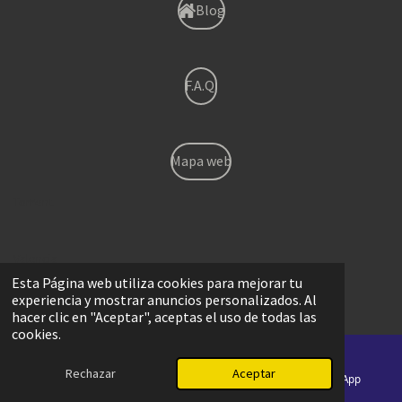
Blog
F.A.Q.
Mapa web
Torrent
Valencia
Esta Página web utiliza cookies para mejorar tu
experiencia y mostrar anuncios personalizados. Al
Betera
hacer clic en "Aceptar", aceptas el uso de todas las
cookies.
Mislata
Rechazar
Aceptar
Correo electrónico
Teléfono
WhatsApp