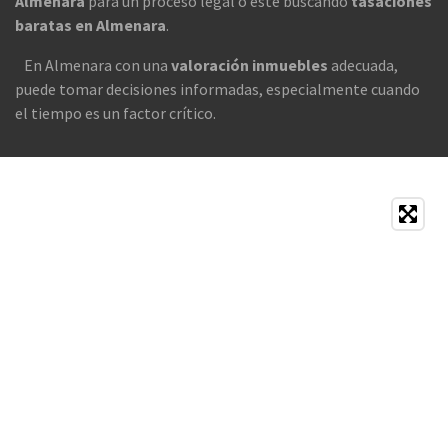
Almenara
para un proceso legal o esté buscando
tasaciones
baratas en Almenara
.
En Almenara con una
valoración inmuebles
adecuada,
puede tomar decisiones informadas, especialmente cuando
el tiempo es un factor crítico.