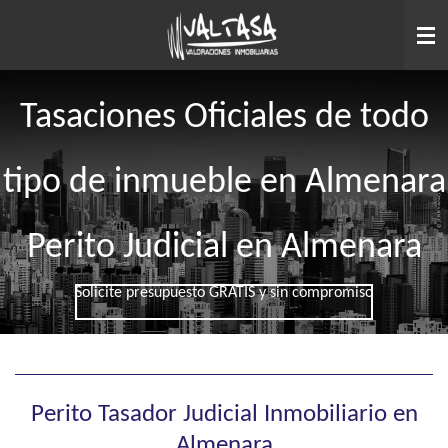
Ir
al
contenido
principal
Tasaciones Oficiales de todo
tipo de inmueble en Almenara
Perito Judicial en Almenara
Solicite presupuesto GRATIS y sin compromiso
Perito Tasador Judicial Inmobiliario en
Almenara