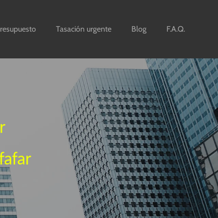
resupuesto
Tasación urgente
Blog
F.A.Q.
r
fafar