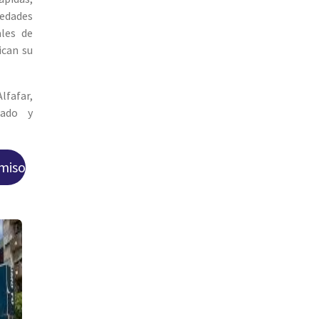
iedades
ales de
ican su
lfafar,
iado y
omiso