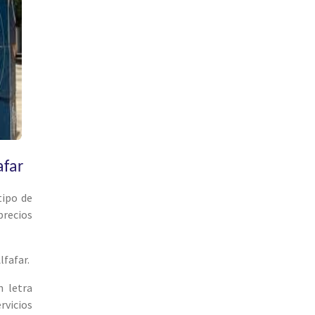
afar
tipo de
precios
fafar.
 letra
rvicios