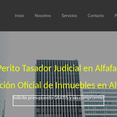
Inicio
Nosotros
Servicios
Contacto
P
Perito Tasador Judicial en Alfafa
ción Oficial de Inmuebles en Al
Solicite presupuesto GRATIS y sin compromiso