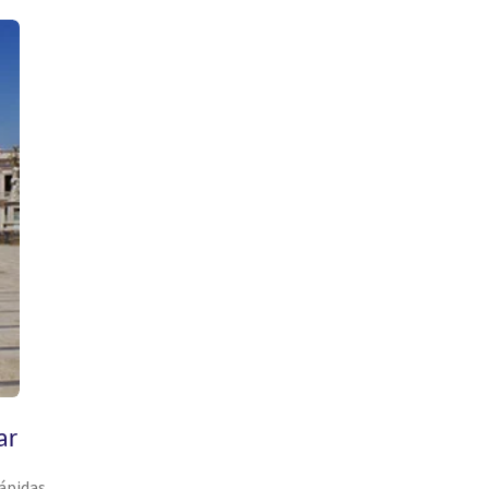
ar
ápidas,