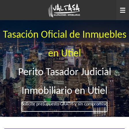
Ir
al
contenido
principal
Tasación Oficial de Inmuebles
en Utiel
Perito Tasador Judicial
Inmobiliario en Utiel
Solicite presupuesto GRATIS y sin compromiso