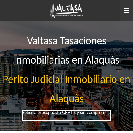
Ir
al
contenido
principal
Valtasa Tasaciones
Inmobiliarias en Alaquàs
Perito Judicial Inmobiliario en
Alaquàs
Solicite presupuesto GRATIS y sin compromiso