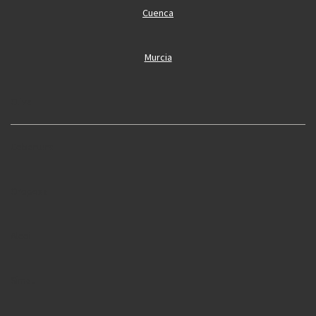
Cuenca
Murcia
Oliva
Cobertura
Oropesa
Alcoi
Simat