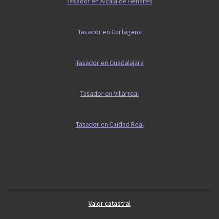
Tasador en Alcalá de Henares
Tasador en Cartagena
Tasador en Guadalajara
Tasador en Villarreal
Tasador en Ciudad Real
Guía 2
Guía vivienda
Valor catastral