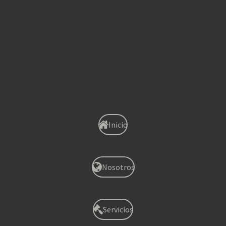
Sagunto
Xirivella
Onteniente
Albaida
Inicio
Nosotros
Servicios