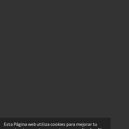
Valencia
Betera
Mislata
Xativa
Casinos
Valtasa1
Burjassot
Esta Página web utiliza cookies para mejorar tu