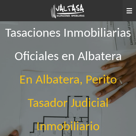
Ir
al
contenido
principal
Tasaciones Inmobiliarias
Oficiales en Albatera
En Albatera, Perito
Tasador Judicial
Inmobiliario