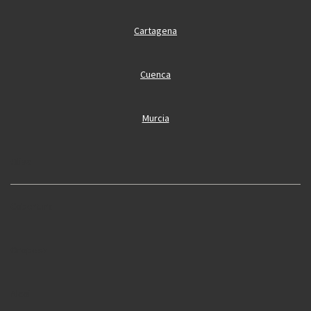
Cartagena
Cuenca
Murcia
Oliva
Cobertura
Oropesa
Alcoi