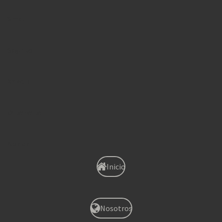
Simat
Sagunto
Xirivella
Onteniente
Albaida
Inicio
Nosotros