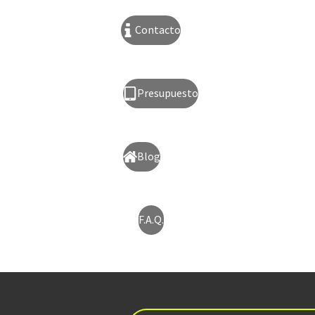
Contacto
Presupuesto
Blog
F.A.Q.