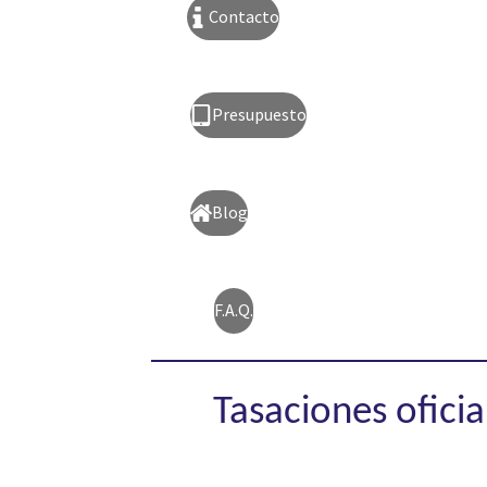
Contacto
Presupuesto
Blog
F.A.Q.
Tasaciones ofici