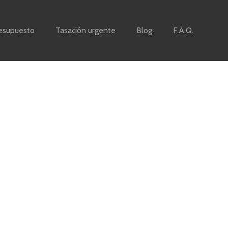
esupuesto
Tasación urgente
Blog
F.A.Q.