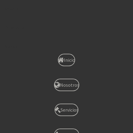
Xirivella
Onteniente
Albaida
Inicio
Nosotros
Servicios