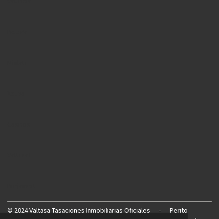
Valencia
Betera
Mislata
Xativa
Casinos
Valtasa1
Burjassot
©
2024 Valtasa Tasaciones Inmobiliarias Oficiales
-
Perito