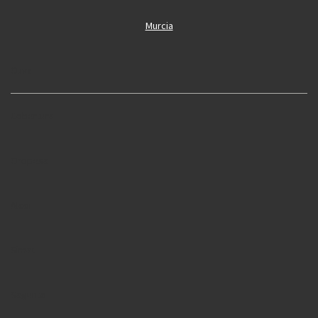
Murcia
Oliva
Cobertura
Oropesa
Alcoi
Simat
Sagunto