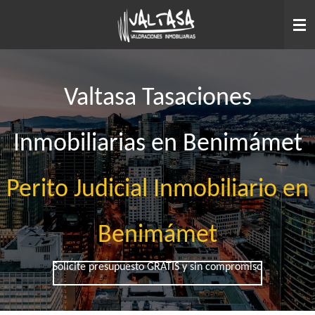
Ir
al
contenido
principal
Valtasa Tasaciones
Inmobiliarias en Benimámet
Perito Judicial Inmobiliario en
Benimámet
Solicite presupuesto GRATIS y sin compromiso