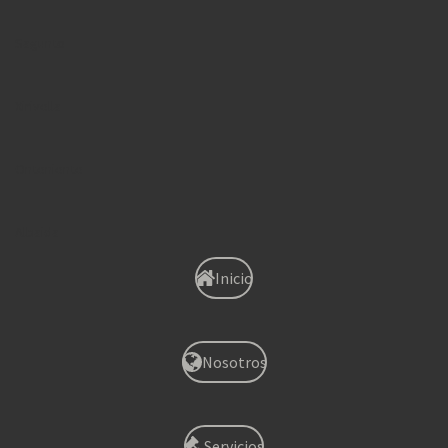
Sagunto
Xirivella
Onteniente
Albaida
Inicio
Nosotros
Servicios