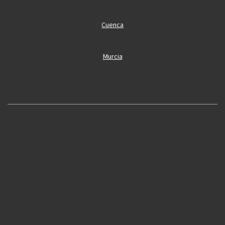
Cuenca
Murcia
Oliva
Cobertura
Oropesa
Alcoi
Simat