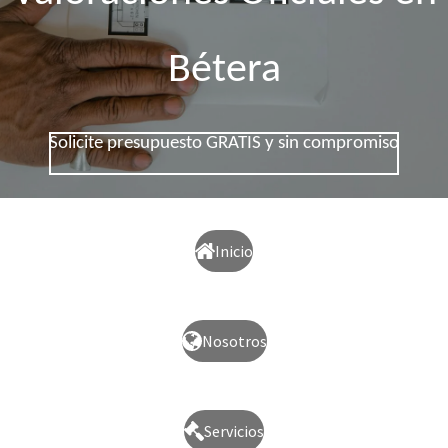
Bétera
Solicite presupuesto GRATIS y sin compromiso
Inicio
Nosotros
Servicios