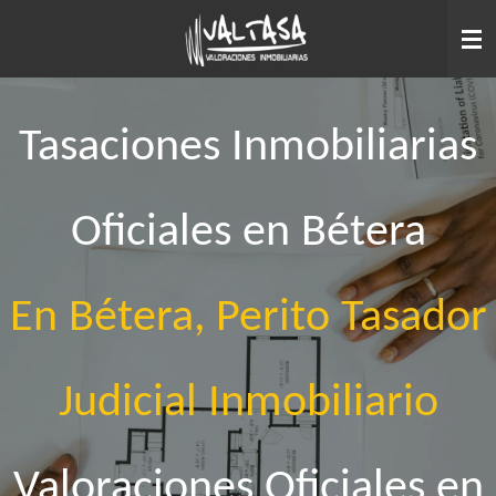
Ir
al
contenido
principal
Tasaciones Inmobiliarias
Oficiales en Bétera
En Bétera, Perito Tasador
Judicial Inmobiliario
Valoraciones Oficiales en