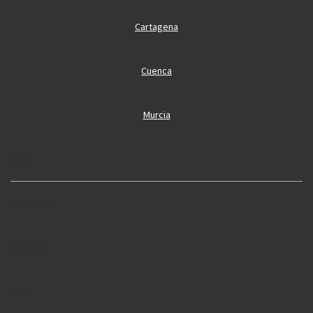
Cartagena
Cuenca
Murcia
Oliva
Cobertura
Oropesa
Alcoi