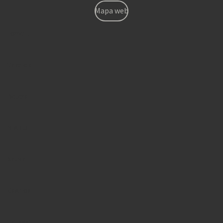
Mapa web
Torrent
Valencia
Betera
Mislata
Xativa
Casinos
Valtasa1