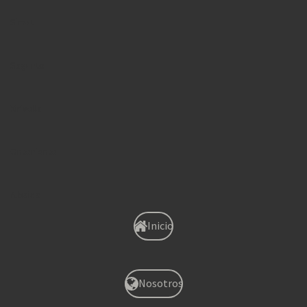
Simat
Sagunto
Xirivella
Onteniente
Albaida
Inicio
Nosotros