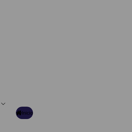
Inicio