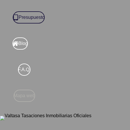
Presupuesto
Blog
F.A.Q.
Mapa web