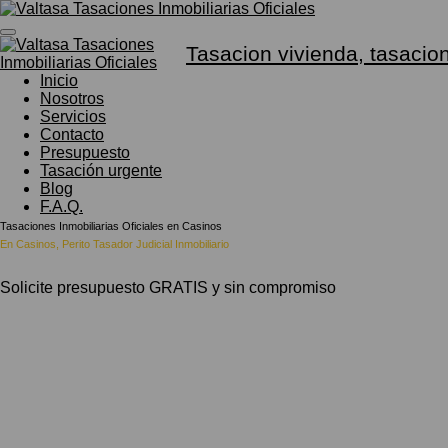
Ir
al
Tasacion vivienda, tasacion
contenido
principal
Inicio
Nosotros
Servicios
Contacto
Presupuesto
Tasación urgente
Blog
F.A.Q.
Tasaciones Inmobiliarias Oficiales en Casinos
En Casinos, Perito Tasador Judicial Inmobiliario
Valoraciones Oficiales en Casinos
Solicite presupuesto GRATIS y sin compromiso