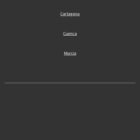
Cartagena
Cuenca
Murcia
Oliva
Cobertura
Oropesa
Alcoi