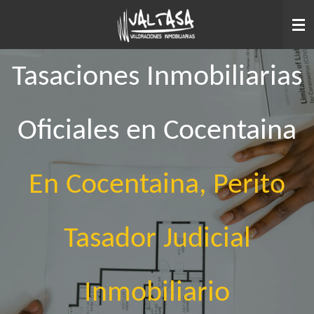
Ir
al
contenido
principal
Tasaciones Inmobiliarias
Oficiales en Cocentaina
En Cocentaina, Perito
Tasador Judicial
Inmobiliario