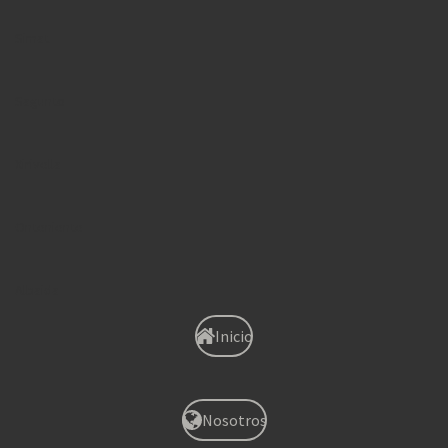
Simat
Sagunto
Xirivella
Onteniente
Albaida
Inicio
Nosotros