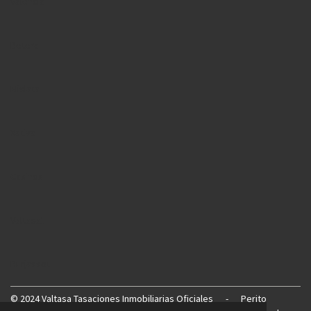
Valencia
Betera
Mislata
Xativa
Casinos
Valtasa1
Burjassot
©
2024 Valtasa Tasaciones Inmobiliarias Oficiales
-
Perito