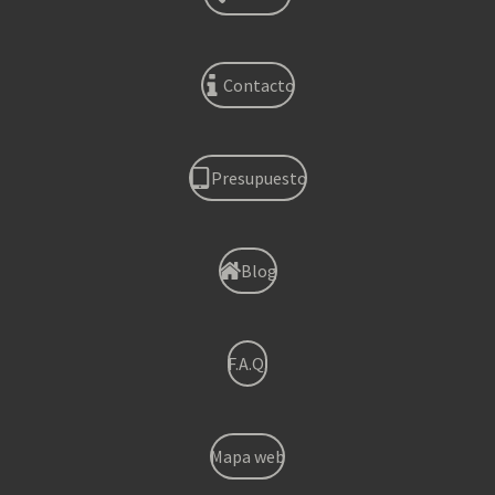
Contacto
Presupuesto
Blog
F.A.Q.
Mapa web