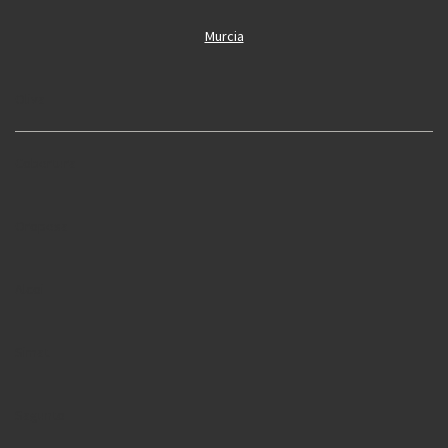
Murcia
Oliva
Cobertura
Oropesa
Alcoi
Simat
Sagunto