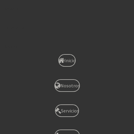
Xirivella
Onteniente
Albaida
Inicio
Nosotros
Servicios