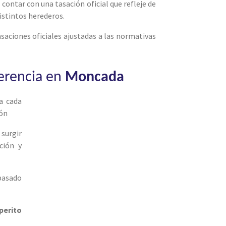
 contar con una tasación oficial que refleje de
distintos herederos.
asaciones oficiales ajustadas a las normativas
herencia en
Moncada
sa cada
ión
 surgir
ción y
 basado
perito