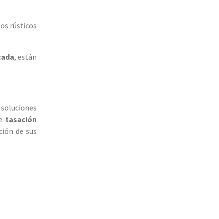
os rústicos
cada
, están
 soluciones
de
tasación
ción de sus