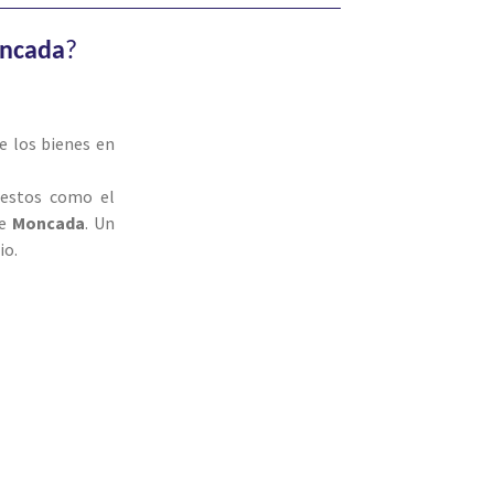
ncada
?
e los bienes en
puestos como el
de
Moncada
. Un
io.