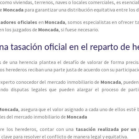
 como viviendas, terrenos, naves o locales comerciales, es esencial
de
Moncada
para garantizar una distribución equitativa entre los 
adores oficiales
en
Moncada
, somos especialistas en ofrecer t
 en los juzgados de
Moncada
, si fuese necesario.
a tasación oficial en el reparto de 
s de una herencia plantea el desafío de valorar de forma preci
los herederos reciban una parte justa de acuerdo con su participac
experto conocedor del mercado inmobiliario de
Moncada
, pueden
ando disputas legales que pueden alargar el proceso de parti
Moncada
, asegura que el valor asignado a cada uno de ellos esté
eales del mercado inmobiliario de
Moncada
e los herederos, contar con una
tasación realizada por un 
a clave para resolver el conflicto de manera legal y equitativa.