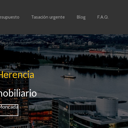
esupuesto
Tasación urgente
Blog
F.A.Q.
Herencia
obiliario
 Moncada