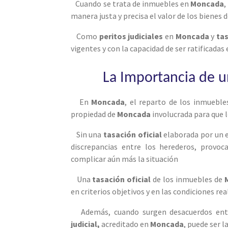
Cuando se trata de inmuebles en
Moncada
,
manera justa y precisa el valor de los bienes 
Como
peritos judiciales
en
Moncada
y
tas
vigentes y con la capacidad de ser ratificadas
La Importancia de un
En
Moncada
, el reparto de los inmueble
propiedad de
Moncada
involucrada para que 
Sin una
tasación oficial
elaborada por un 
discrepancias entre los herederos, provoc
complicar aún más la situación
Una
tasación oficial
de los inmuebles de
en criterios objetivos y en las condiciones r
Además, cuando surgen desacuerdos entr
judicial,
acreditado en
Moncada
, puede ser l