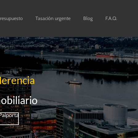
resupuesto
Tasación urgente
Blog
F.A.Q.
Herencia
obiliario
Paiporta