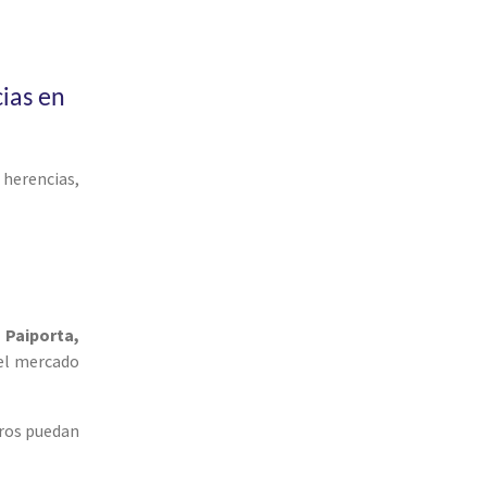
ias en
 herencias,
 Paiporta,
del mercado
eros puedan