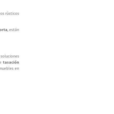
os rústicos
orta
, están
 soluciones
de
tasación
nmuebles en