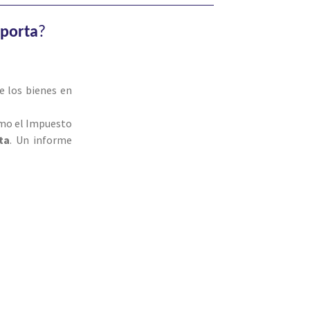
iporta
?
e los bienes en
como el Impuesto
ta
. Un informe