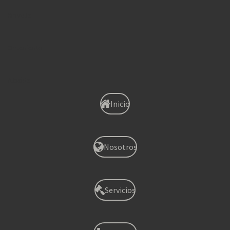
Xirivella
Onteniente
Albaida
Inicio
Nosotros
Servicios