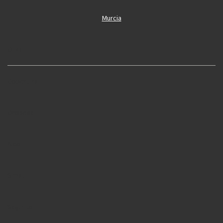
Murcia
Oliva
Cobertura
Oropesa
Alcoi
Simat
Sagunto