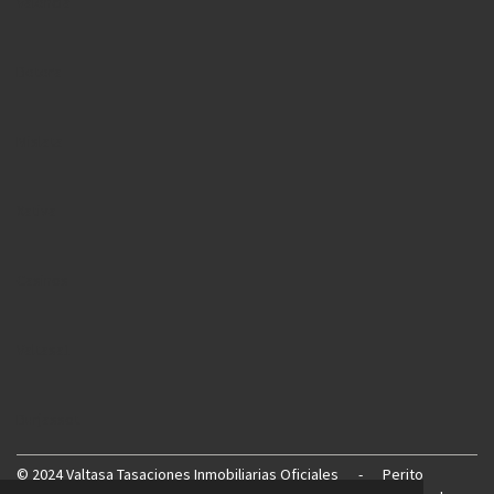
Valencia
Betera
Mislata
Xativa
Casinos
Valtasa1
Burjassot
©
2024 Valtasa Tasaciones Inmobiliarias Oficiales
-
Perito