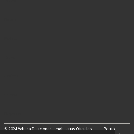
Valencia
Betera
Mislata
Xativa
Casinos
Valtasa1
Burjassot
©
2024 Valtasa Tasaciones Inmobiliarias Oficiales
-
Perito