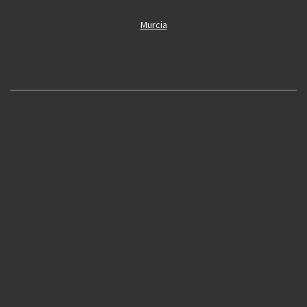
Murcia
Oliva
Cobertura
Oropesa
Alcoi
Simat
Sagunto