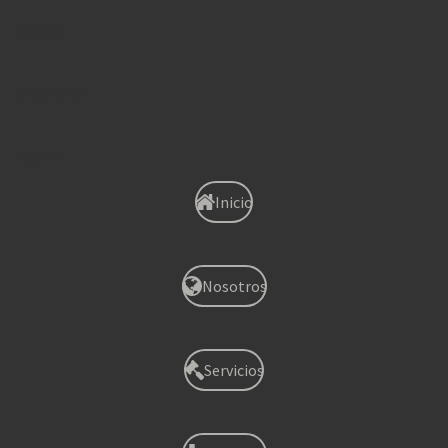
Xirivella
Onteniente
Albaida
Inicio
Nosotros
Servicios