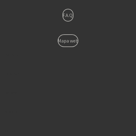
F.A.Q.
Mapa web
Torrent
Valencia
Betera
Mislata
Xativa