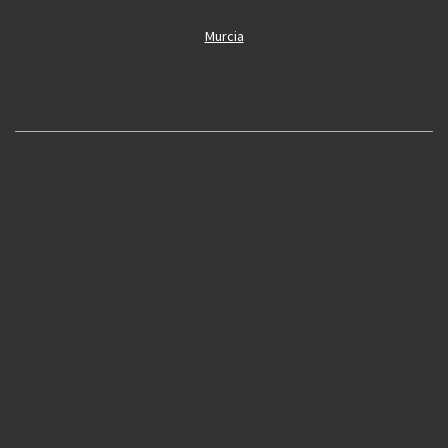
Murcia
Oliva
Cobertura
Oropesa
Alcoi
Simat
Sagunto