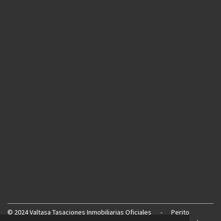
Valencia
Betera
Mislata
Xativa
Casinos
Valtasa1
Burjassot
©
2024 Valtasa Tasaciones Inmobiliarias Oficiales
-
Perito