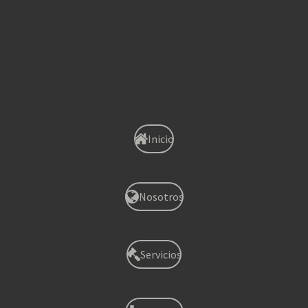
Xirivella
Onteniente
Albaida
Inicio
Nosotros
Servicios