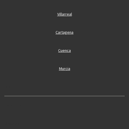
Villarreal
Cartagena
Cuenca
Murcia
Oliva
Cobertura
Oropesa