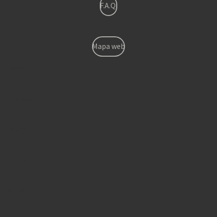
F.A.Q.
Mapa web
Torrent
Valencia
Betera
Mislata
Xativa