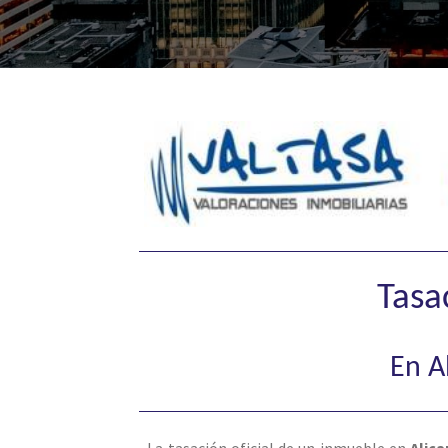
Tasa
En A
La tasación oficial de un inmueble en
Alica