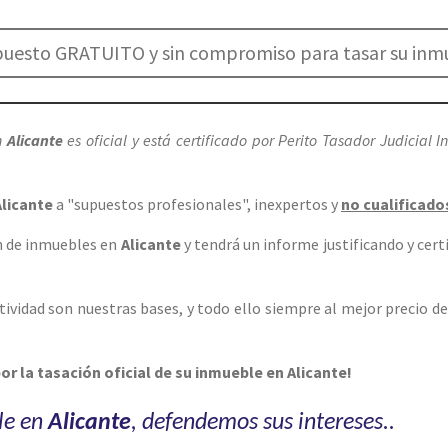
upuesto GRATUITO y sin compromiso para tasar su in
n
Alicante
es oficial y está certificado por Perito Tasador Judicial I
Alicante
a "supuestos profesionales", inexpertos y
no cualificado
ón de inmuebles en
Alicante
y tendrá un informe justificando y cert
tiv
idad son nuestras bases, y todo ello siempre al mejor precio d
or la tasación oficial de su inmueble en Alicante!
le en
Alicante
, defendemos sus intereses..