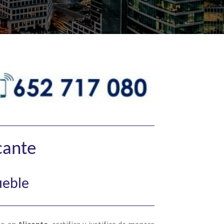
cante
ueble
ado en
Alicante
, certifica y justifica de manera