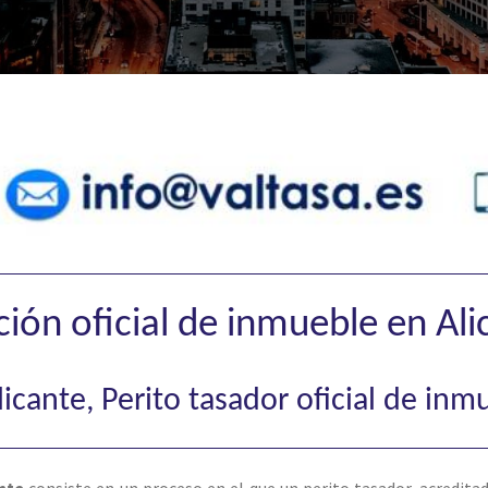
ción oficial de inmueble en Ali
licante, Perito tasador oficial de inm
nte
consiste en un proceso en el que un perito tasador, acredit