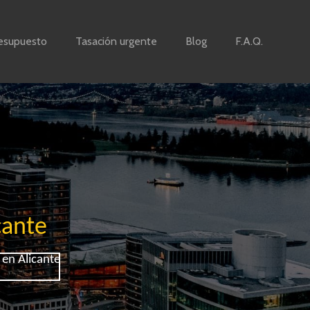
esupuesto
Tasación urgente
Blog
F.A.Q.
cante
 en Alicante