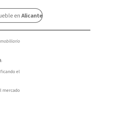
mueble en
Alicante
nmobiliario
s
.
ificando el
el mercado