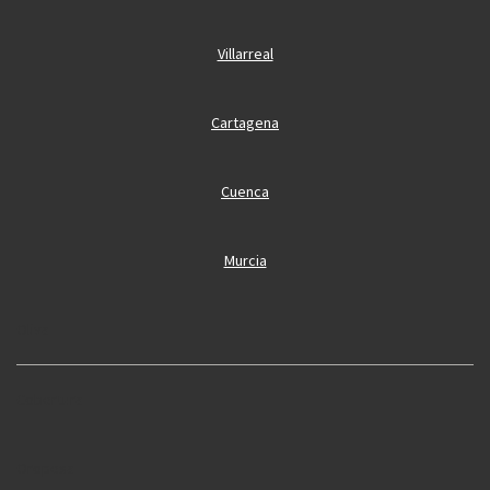
Villarreal
Cartagena
Cuenca
Murcia
Oliva
Cobertura
Oropesa