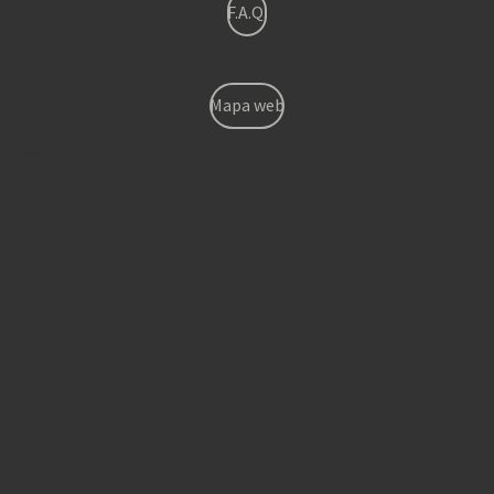
F.A.Q.
Mapa web
Torrent
Valencia
Betera
Mislata
Xativa