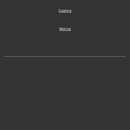
Cuenca
Murcia
Oliva
Cobertura
Oropesa
Alcoi
Simat