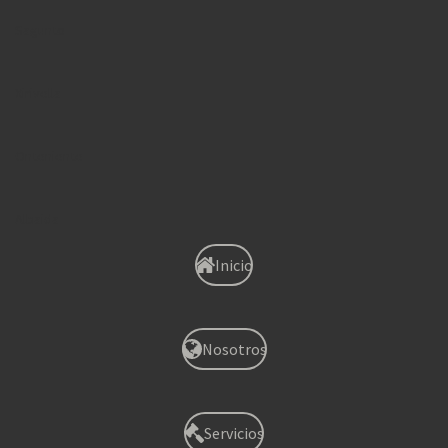
Sagunto
Xirivella
Onteniente
Albaida
Inicio
Nosotros
Servicios