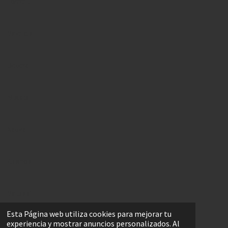
Torrent
Valencia
Betera
Mislata
Xativa
Casinos
Valtasa1
Esta Página web utiliza cookies para mejorar tu
experiencia y mostrar anuncios personalizados. Al
Burjassot