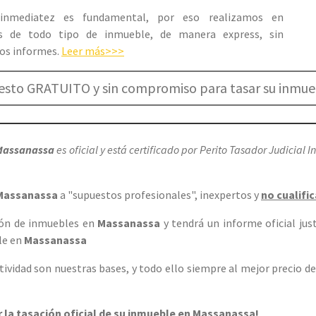
nmediatez es fundamental, por eso realizamos en
tes de todo tipo de inmueble, de manera express, sin
ros informes.
Leer más>>>
uesto GRATUITO y sin compromiso para tasar su inmu
Massanassa
es oficial y está certificado por Perito Tasador Judicial I
Massanassa
a "supuestos profesionales", inexpertos y
no cualifi
ión de inmuebles en
Massanassa
y tendrá un informe oficial jus
ble en
Massanassa
tiv
idad son nuestras bases, y todo ello siempre al mejor precio d
 la tasación oficial de su inmueble en Massanassa!