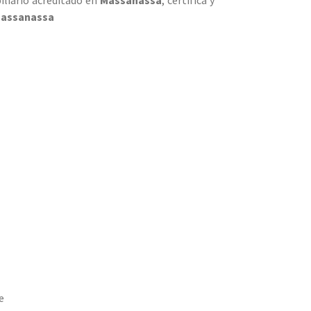
assanassa
e