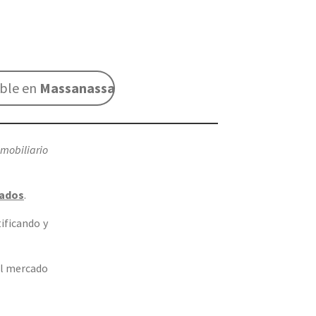
eble en
Massanassa
nmobiliario
cados
.
tificando y
el mercado