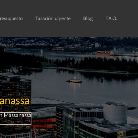
resupuesto
Tasación urgente
Blog
F.A.Q.
a
sanassa
en Massanassa