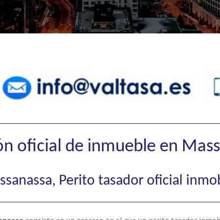
ón oficial de inmueble en Mas
sanassa, Perito tasador oficial inmob
anassa
consiste en un proceso en el que un perito tasador inmob