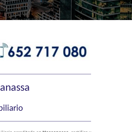
sanassa
iliario
iliario acreditado en
Massanassa
, certifica y