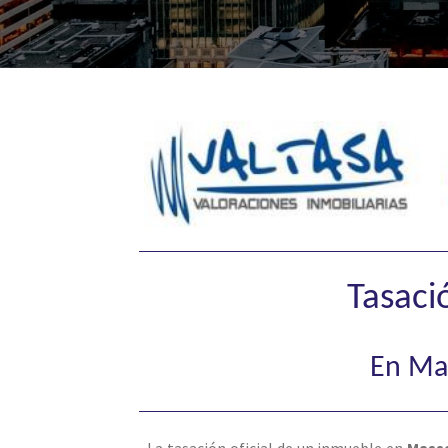
Tasaci
En Mas
La tasación oficial de un inmueble en
Mass