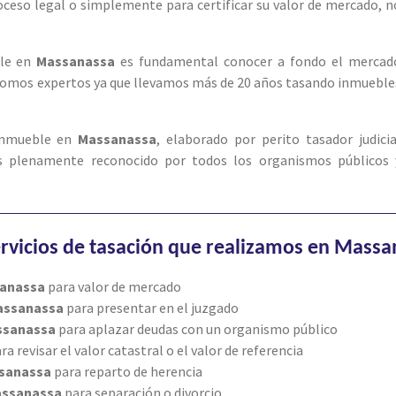
roceso legal o simplemente para certificar su valor de mercado, n
le en
Massanassa
es fundamental conocer a fondo el mercad
e somos expertos ya que llevamos más de 20 años tasando inmueble
 inmueble en
Massanassa
, elaborado por perito tasador judicia
s plenamente reconocido por todos los organismos públicos 
rvicios de tasación que realizamos en Massa
anassa
para valor de mercado
assanassa
para presentar en el juzgado
ssanassa
para aplazar deudas con un organismo público
ra revisar el valor catastral o el valor de referencia
sanassa
para reparto de herencia
ssanassa
para separación o divorcio