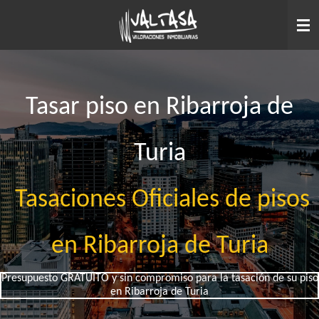
Ir
al
contenido
principal
Tasar piso en Ribarroja de
Turia
Tasaciones Oficiales de pisos
en Ribarroja de Turia
Presupuesto GRATUITO y sin compromiso para la tasación de su piso
en Ribarroja de Turia