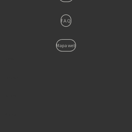
F.A.Q.
Mapa web
Torrent
Valencia
Betera
Mislata