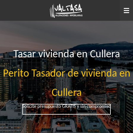
Ir
al
contenido
principal
Tasar vivienda en Cullera
Perito Tasador de vivienda en
Cullera
Solicite presupuesto GRATIS y sin compromiso