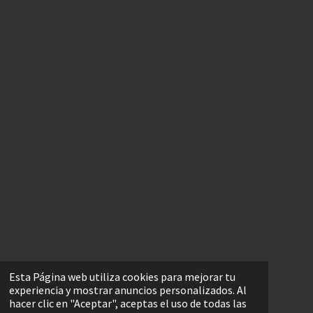
Valencia
Betera
Mislata
Xativa
Casinos
Valtasa1
Esta Página web utiliza cookies para mejorar tu
experiencia y mostrar anuncios personalizados. Al
Burjassot
hacer clic en "Aceptar", aceptas el uso de todas las