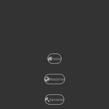
Sagunto
Xirivella
Onteniente
Albaida
Inicio
Nosotros
Servicios