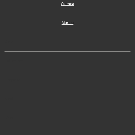
Cuenca
Murcia
Oliva
Cobertura
Oropesa
Alcoi
Simat