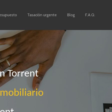
esupuesto
Tasación urgente
Blog
F.A.Q.
en Torrent
nmobiliario