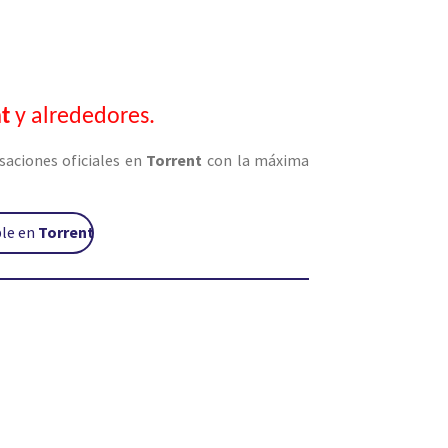
nt
y alrededores.
saciones oficiales en
Torrent
con la máxima
ble en
Torrent