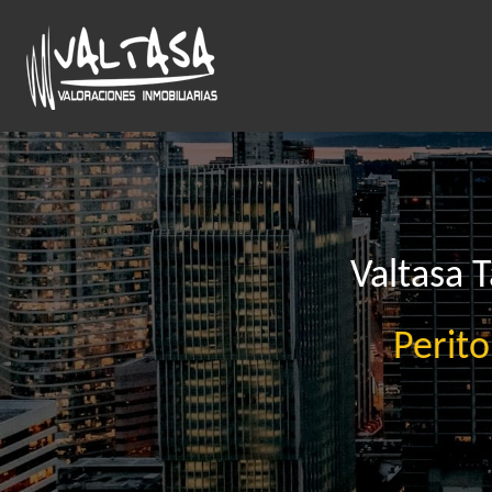
Ir
al
contenido
principal
Valtasa T
Perito