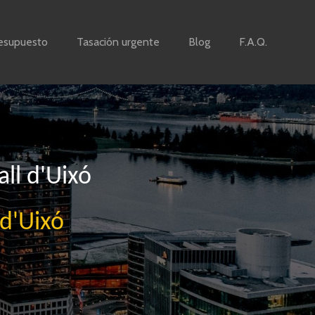
esupuesto
Tasación urgente
Blog
F.A.Q.
all d'Uixó
 d'Uixó