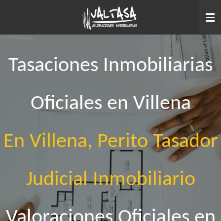
Ir
al
contenido
principal
Tasaciones Inmobiliarias
Oficiales en Villena
En Villena, Perito Tasador
Judicial Inmobiliario
Valoraciones Oficiales en