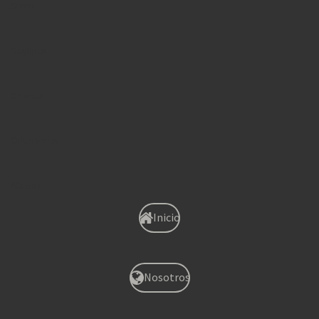
Simat
Sagunto
Xirivella
Onteniente
Albaida
Inicio
Nosotros