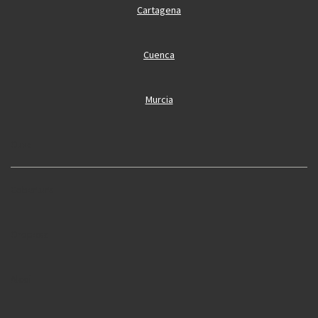
Cartagena
Cuenca
Murcia
Oliva
Cobertura
Oropesa
Alcoi