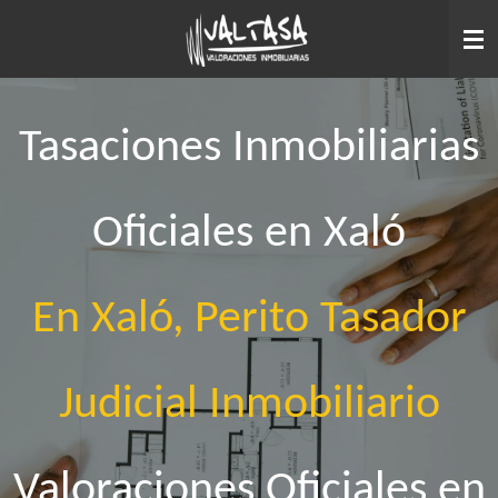
Ir
al
contenido
principal
Tasaciones Inmobiliarias
Oficiales en Xaló
En Xaló, Perito Tasador
Judicial Inmobiliario
Valoraciones Oficiales en