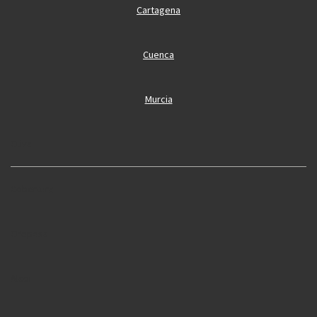
Cartagena
Cuenca
Murcia
Oliva
Cobertura
Oropesa
Alcoi