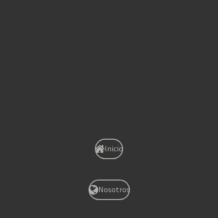
Simat
Sagunto
Xirivella
Onteniente
Albaida
Inicio
Nosotros